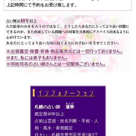
上記時間にて予約をお受け致します。
れんげ
札幌の占い師
蓮華
鑑定暦40年以上
占術は霊感・姓名判断・手相・人
相・風水・家相鑑定
住まい：札幌市豊平区平岸2条9丁