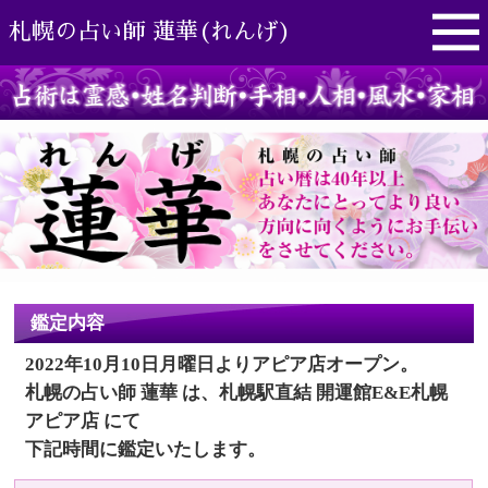
札幌の占い師 蓮華(れんげ)
MENU
鑑定内容
2022年10月10日月曜日よりアピア店オープン。
札幌の占い師 蓮華 は、札幌駅直結 開運館E&E札幌
アピア店 にて
下記時間に鑑定いたします。